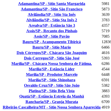
Adamantina/SP - Sítio Santa Margarida
5981
Adamantina/SP - Sitio São Francisco
5873
Alvilândia/SP - Sítio Sta Inês
3639
Alvilândia/SP - Sítio Sta Inês 2
3783
Arealva/SP - Estância São 3
4357
Assis/SP - Recanto dos Pinhais
5719
Assis/SP - Sítio Pavão
7085
Bauru/SP - Acampamento Tibiriçá
1283
Bauru/SP - Sítio Mario
6466
Dois Córregos/SP - Chácara São Joaquim
4616
Dois Corregos/SP - Sítio São José
5393
Marília/SP - Chácara Nossa Senhora de Fátima.
6286
Marília/SP - Estância Líder
4544
Marília/SP - Produtor Marcelo
6448
Marília/SP - Sítio Shinohara
6591
Osvaldo Cruz/SP - Sítio São João
5382
Platina/SP - Sítio Bela Vista
3883
Quatá/SP - Estância Estrela da Manhã
4393
Rancharia/SP - Granja Murata
6709
Ribeirão Cascalheira/MT - Sítio Nossa Senhora Aparecida
4919