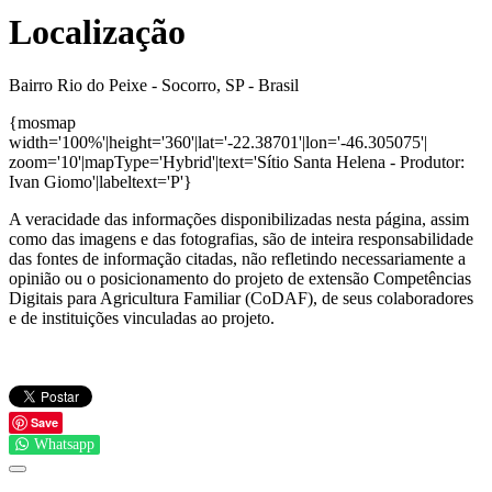
Localização
Bairro Rio do Peixe - Socorro, SP - Brasil
{mosmap
width='100%'|height='360'|lat='-22.38701'|lon='-46.305075'|
zoom='10'|mapType='Hybrid'|text='Sítio Santa Helena - Produtor:
Ivan Giomo'|labeltext='P'}
A veracidade das informações disponibilizadas nesta página, assim
como das imagens e das fotografias, são de inteira responsabilidade
das fontes de informação citadas, não refletindo necessariamente a
opinião ou o posicionamento do projeto de extensão Competências
Digitais para Agricultura Familiar (CoDAF), de seus colaboradores
e de instituições vinculadas ao projeto.
Save
Whatsapp