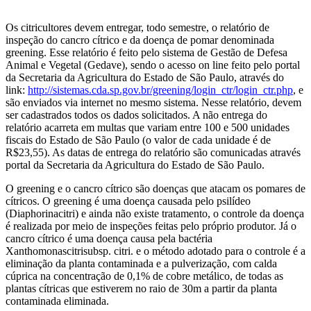
Os citricultores devem entregar, todo semestre, o relatório de
inspeção do cancro cítrico e da doença de pomar denominada
greening. Esse relatório é feito pelo sistema de Gestão de Defesa
Animal e Vegetal (Gedave), sendo o acesso on line feito pelo portal
da Secretaria da Agricultura do Estado de São Paulo, através do
link:
http://sistemas.cda.sp.gov.br/greening/login_ctr/login_ctr.php
, e
são enviados via internet no mesmo sistema. Nesse relatório, devem
ser cadastrados todos os dados solicitados. A não entrega do
relatório acarreta em multas que variam entre 100 e 500 unidades
fiscais do Estado de São Paulo (o valor de cada unidade é de
R$23,55). As datas de entrega do relatório são comunicadas através
portal da Secretaria da Agricultura do Estado de São Paulo.
O greening e o cancro cítrico são doenças que atacam os pomares de
cítricos. O greening é uma doença causada pelo psilídeo
(Diaphorinacitri) e ainda não existe tratamento, o controle da doença
é realizada por meio de inspeções feitas pelo próprio produtor. Já o
cancro cítrico é uma doença causa pela bactéria
Xanthomonascitrisubsp. citri. e o método adotado para o controle é a
eliminação da planta contaminada e a pulverização, com calda
cúprica na concentração de 0,1% de cobre metálico, de todas as
plantas cítricas que estiverem no raio de 30m a partir da planta
contaminada eliminada.