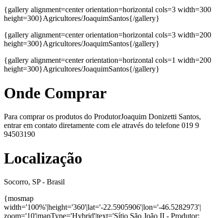
{gallery alignment=center orientation=horizontal cols=3 width=300
height=300}Agricultores/JoaquimSantos{/gallery}
{gallery alignment=center orientation=horizontal cols=3 width=200
height=300}Agricultores/JoaquimSantos{/gallery}
{gallery alignment=center orientation=horizontal cols=1 width=200
height=300}Agricultores/JoaquimSantos{/gallery}
Onde Comprar
Para comprar os produtos do ProdutorJoaquim Donizetti Santos,
entrar em contato diretamente com ele através do telefone 019 9
94503190
Localização
Socorro, SP - Brasil
{mosmap
width='100%'|height='360'|lat='-22.5905906'|lon='-46.5282973'|
zoom='10'|mapType='Hybrid'|text='Sítio São João II - Produtor: