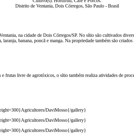
Cultivo(s): Hortifruti, Café e Porcos.
Distrito de Ventania, Dois Córregos, São Paulo - Brasil
Ventania, na cidade de Dois Córregos/SP. No sítio são cultivados divers
, laranja, banana, poncã e manga. Na propriedade também são criados a
frutas livre de agrotóxicos, o sítio também realiza atividades de proc
 height=300}Agricultores/DaviMosso{/gallery}
 height=300}Agricultores/DaviMosso{/gallery}
 height=300}Agricultores/DaviMosso{/gallery}