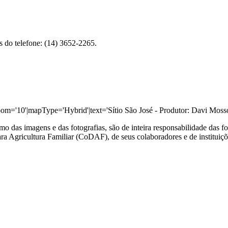
és do telefone: (14) 3652-2265.
om='10'|mapType='Hybrid'|text='Sítio São José - Produtor: Davi Mosso'
o das imagens e das fotografias, são de inteira responsabilidade das fo
a Agricultura Familiar (CoDAF), de seus colaboradores e de instituiçõ