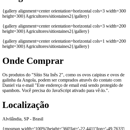
{gallery alignment=center orientation=horizontal cols=3 width=300
height=300}Agricultores/sitiostaines2{/gallery}
{gallery alignment=center orientation=horizontal cols=3 width=200
height=300}Agricultores/sitiostaines2{/gallery}
{gallery alignment=center orientation=horizontal cols=1 width=200
height=300}Agricultores/sitiostaines2{/gallery}
Onde Comprar
Os produtos do "Sítio Sta Inês 2", como os ovos caipiras e ovos de
galinha da Angola, podem ser comprados através do contato com
Daniel via e-mail "
Este endereço de email está sendo protegido de
spambots. Você precisa do JavaScript ativado para vê-lo.
".
Localização
Alvilândia, SP - Brasil
{mosmap width='100%'|height='360'|lat='-22.4411'|lon='-49.7633'|