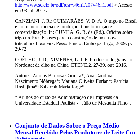
http://www.scielo.br/pdf/resr/v46n1/a07v46n1.pdf
> Acesso
em 03 jul. 2017.
CANZIANI, J. R.; GUIMARÃES, V. D. A. O trigo no Brasil
e no mundo: cadeia de produção, transformação e
comercialização. In: CUNHA, G. R. da (Ed.). Oficina sobre
trigo no Brasil: bases para a construção de uma nova
triticultura brasileira. Passo Fundo: Embrapa Trigo, 2009. p.
29-72.
COÊLHO, J. D.; XIMENES, L. J. F. Produção de grãos no
Nordeste: de olho na China. ETENE,2, 27-39, out. 2016.
Autores: Adônis Barbosa Carreira*; Ana Carolina
Nascimento Nóbrega*; Mariana Oliveira Furlan*; Patrícia
Hoshijima*; Sabarrah Maria Jorge*.
* Alunos do curso de Administração de Empresas da
Universidade Estadual Paulista - "Júlio de Mesquita Filho".
Conjunto de Dados Sobre o Preço Médio
Mensal Recebido Pelos Produtores de Leite Cru