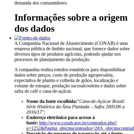
demanda dos consumidores.
Informações sobre a origem
dos dados
A Companhia Nacional de Abastecimento (CONAB) é uma
empresa pública de âmbito nacional, que fornece dados sobre
diversos tipos de produtos agrícolas, podendo ajudar nos
processos de planejamento da produção.
A companhia realiza estudos estatísticos para disponibilizar
dados sobre preços, custo de produção agropecuária,
expectativa de plantio e colheita de grãos, localização e
volume de estoque, produção sucroalcooleira e dados sobre
safra de café e cana-de-açúcar.
Nome da fonte escolhida:
"
Cana-de-Açúcar Brasil:
Série Histórica da Área Plantada – Safra 2005/06 a
2016/17
";
Endereço eletrônico para acesso à
fonte:
http://www.conab.gov.br/conteudos.php?
a=1252&Pagina_objcmsconteudos=2#A_objcmsconteud
Descrição do processo de navegação até a fonte: