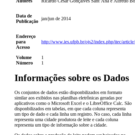
Autores
Ricardo César Gonçalves Sant’Ana e Alfredo Bo
Data de
jan/jun de 2014
Publicação
Endereço
para
http://www.ies.ufpb.br/ojs2/index.php/itec/artic
Acesso
Volume
1
Número
1
Informações sobre os Dados
Os conjuntos de dados estão disponbilizados em formato
similar aos exibidos nas planilhas eletrônicas geradas por
aplicativos como o Microsoft Excel e o LibreOffice Calc. São
disponbilizados em tabelas, em que cada coluna representa
um tipo de dado e cada linha um registro. No caso, cada linha
representa uma cidade produtora de leite e cada coluna
representa um tipo de informação sobre a cidade.