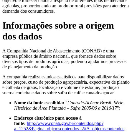
objetivo é fornecer dados a respeito de diferentes tipos de mercados
agrícolas, proporcionando ao produtor rural previsões para atender a
demanda dos consumidores.
Informações sobre a origem
dos dados
A Companhia Nacional de Abastecimento (CONAB) é uma
empresa pública de âmbito nacional, que fornece dados sobre
diversos tipos de produtos agrícolas, podendo ajudar nos processos
de planejamento da produção.
A companhia realiza estudos estatísticos para disponibilizar dados
sobre preços, custo de produção agropecuária, expectativa de plantio
e colheita de grãos, localização e volume de estoque, produção
sucroalcooleira e dados sobre safra de café e cana-de-açúcar.
Nome da fonte escolhida:
"
Cana-de-Açúcar Brasil: Série
Histórica da Área Plantada – Safra 2005/06 a 2016/17
";
Endereço eletrônico para acesso à
fonte:
http://www.conab.gov.br/conteudos.php?
a=1252&Pagina_objcmsconteudos=2#A_objcmsconteudos
;