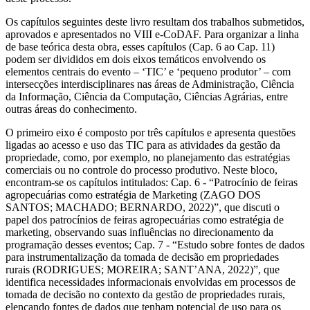
Os capítulos seguintes deste livro resultam dos trabalhos submetidos,
aprovados e apresentados no VIII e-CoDAF. Para organizar a linha
de base teórica desta obra, esses capítulos (Cap. 6 ao Cap. 11)
podem ser divididos em dois eixos temáticos envolvendo os
elementos centrais do evento – ‘TIC’ e ‘pequeno produtor’ – com
intersecções interdisciplinares nas áreas de Administração, Ciência
da Informação, Ciência da Computação, Ciências Agrárias, entre
outras áreas do conhecimento.
O primeiro eixo é composto por três capítulos e apresenta questões
ligadas ao acesso e uso das TIC para as atividades da gestão da
propriedade, como, por exemplo, no planejamento das estratégias
comerciais ou no controle do processo produtivo. Neste bloco,
encontram-se os capítulos intitulados: Cap. 6 - “Patrocínio de feiras
agropecuárias como estratégia de Marketing (ZAGO DOS
SANTOS; MACHADO; BERNARDO, 2022)”, que discuti o
papel dos patrocínios de feiras agropecuárias como estratégia de
marketing, observando suas influências no direcionamento da
programação desses eventos; Cap. 7 - “Estudo sobre fontes de dados
para instrumentalização da tomada de decisão em propriedades
rurais (RODRIGUES; MOREIRA; SANT’ANA, 2022)”, que
identifica necessidades informacionais envolvidas em processos de
tomada de decisão no contexto da gestão de propriedades rurais,
elencando fontes de dados que tenham potencial de uso para os