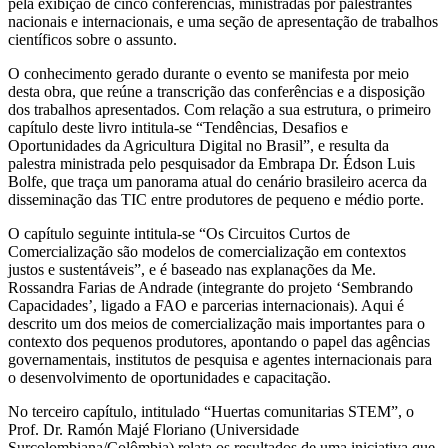
pela exibição de cinco conferências, ministradas por palestrantes
nacionais e internacionais, e uma seção de apresentação de trabalhos
científicos sobre o assunto.
O conhecimento gerado durante o evento se manifesta por meio
desta obra, que reúne a transcrição das conferências e a disposição
dos trabalhos apresentados. Com relação a sua estrutura, o primeiro
capítulo deste livro intitula-se “Tendências, Desafios e
Oportunidades da Agricultura Digital no Brasil”, e resulta da
palestra ministrada pelo pesquisador da Embrapa Dr. Édson Luis
Bolfe, que traça um panorama atual do cenário brasileiro acerca da
disseminação das TIC entre produtores de pequeno e médio porte.
O capítulo seguinte intitula-se “Os Circuitos Curtos de
Comercialização são modelos de comercialização em contextos
justos e sustentáveis”, e é baseado nas explanações da Me.
Rossandra Farias de Andrade (integrante do projeto ‘Sembrando
Capacidades’, ligado a FAO e parcerias internacionais). Aqui é
descrito um dos meios de comercialização mais importantes para o
contexto dos pequenos produtores, apontando o papel das agências
governamentais, institutos de pesquisa e agentes internacionais para
o desenvolvimento de oportunidades e capacitação.
No terceiro capítulo, intitulado “Huertas comunitarias STEM”, o
Prof. Dr. Ramón Majé Floriano (Universidade
Surcolombiana/Colômbia) relata os resultados de uma iniciativa que