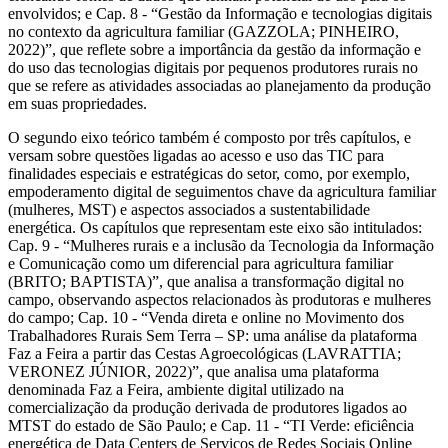
envolvidos; e Cap. 8 - “Gestão da Informação e tecnologias digitais
no contexto da agricultura familiar (GAZZOLA; PINHEIRO,
2022)”, que reflete sobre a importância da gestão da informação e
do uso das tecnologias digitais por pequenos produtores rurais no
que se refere as atividades associadas ao planejamento da produção
em suas propriedades.
O segundo eixo teórico também é composto por três capítulos, e
versam sobre questões ligadas ao acesso e uso das TIC para
finalidades especiais e estratégicas do setor, como, por exemplo,
empoderamento digital de seguimentos chave da agricultura familiar
(mulheres, MST) e aspectos associados a sustentabilidade
energética. Os capítulos que representam este eixo são intitulados:
Cap. 9 - “Mulheres rurais e a inclusão da Tecnologia da Informação
e Comunicação como um diferencial para agricultura familiar
(BRITO; BAPTISTA)”, que analisa a transformação digital no
campo, observando aspectos relacionados às produtoras e mulheres
do campo; Cap. 10 - “Venda direta e online no Movimento dos
Trabalhadores Rurais Sem Terra – SP: uma análise da plataforma
Faz a Feira a partir das Cestas Agroecológicas (LAVRATTIA;
VERONEZ JÚNIOR, 2022)”, que analisa uma plataforma
denominada Faz a Feira, ambiente digital utilizado na
comercialização da produção derivada de produtores ligados ao
MTST do estado de São Paulo; e Cap. 11 - “TI Verde: eficiência
energética de Data Centers de Serviços de Redes Sociais Online