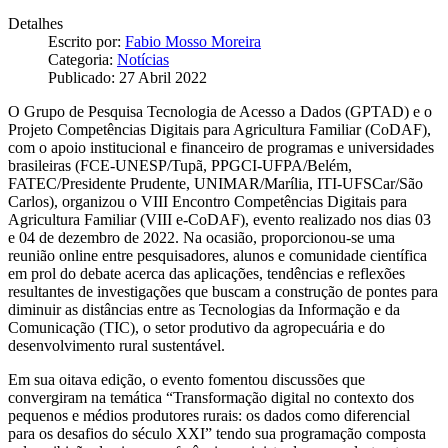
Detalhes
Escrito por:
Fabio Mosso Moreira
Categoria:
Notícias
Publicado: 27 Abril 2022
O Grupo de Pesquisa Tecnologia de Acesso a Dados (GPTAD) e o
Projeto Competências Digitais para Agricultura Familiar (CoDAF),
com o apoio institucional e financeiro de programas e universidades
brasileiras (FCE-UNESP/Tupã, PPGCI-UFPA/Belém,
FATEC/Presidente Prudente, UNIMAR/Marília, ITI-UFSCar/São
Carlos), organizou o VIII Encontro Competências Digitais para
Agricultura Familiar (VIII e-CoDAF), evento realizado nos dias 03
e 04 de dezembro de 2022. Na ocasião, proporcionou-se uma
reunião online entre pesquisadores, alunos e comunidade científica
em prol do debate acerca das aplicações, tendências e reflexões
resultantes de investigações que buscam a construção de pontes para
diminuir as distâncias entre as Tecnologias da Informação e da
Comunicação (TIC), o setor produtivo da agropecuária e do
desenvolvimento rural sustentável.
Em sua oitava edição, o evento fomentou discussões que
convergiram na temática “Transformação digital no contexto dos
pequenos e médios produtores rurais: os dados como diferencial
para os desafios do século XXI” tendo sua programação composta