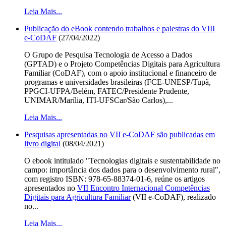
Leia Mais...
Publicação do eBook contendo trabalhos e palestras do VIII
e-CoDAF
(27/04/2022)
O Grupo de Pesquisa Tecnologia de Acesso a Dados
(GPTAD) e o Projeto Competências Digitais para Agricultura
Familiar (CoDAF), com o apoio institucional e financeiro de
programas e universidades brasileiras (FCE-UNESP/Tupã,
PPGCI-UFPA/Belém, FATEC/Presidente Prudente,
UNIMAR/Marília, ITI-UFSCar/São Carlos),...
Leia Mais...
Pesquisas apresentadas no VII e-CoDAF são publicadas em
livro digital
(08/04/2021)
O ebook intitulado "Tecnologias digitais e sustentabilidade no
campo: importância dos dados para o desenvolvimento rural",
com registro ISBN: 978-65-88374-01-6, reúne os artigos
apresentados no
VII Encontro Internacional Competências
Digitais para Agricultura Familiar
(VII e-CoDAF), realizado
no...
Leia Mais...