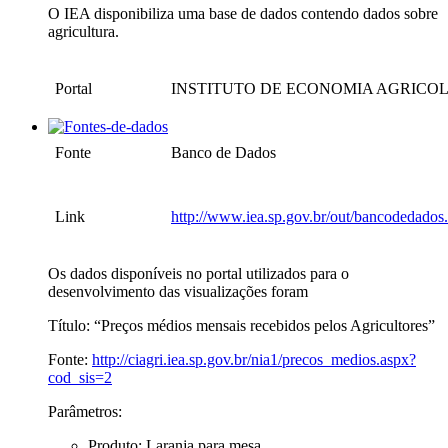
O IEA disponibiliza uma base de dados contendo dados sobre
agricultura.
Portal
INSTITUTO DE ECONOMIA AGRICOLA
Fonte
Banco de Dados
Link
http://www.iea.sp.gov.br/out/bancodedados
Os dados disponíveis no portal utilizados para o
desenvolvimento das visualizações foram
Título: “Preços médios mensais recebidos pelos Agricultores”
Fonte:
http://ciagri.iea.sp.gov.br/nia1/precos_medios.aspx?
cod_sis=2
Parâmetros:
Produto: Laranja para mesa