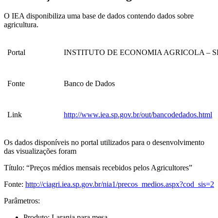
O IEA disponibiliza uma base de dados contendo dados sobre
agricultura.
Portal
INSTITUTO DE ECONOMIA AGRICOLA – S
Fonte
Banco de Dados
Link
http://www.iea.sp.gov.br/out/bancodedados.html
Os dados disponíveis no portal utilizados para o desenvolvimento
das visualizações foram
Título: “Preços médios mensais recebidos pelos Agricultores”
Fonte:
http://ciagri.iea.sp.gov.br/nia1/precos_medios.aspx?cod_sis=2
Parâmetros:
Produto: Laranja para mesa