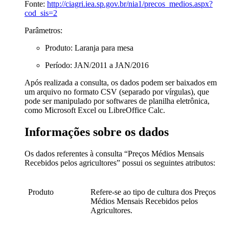
Fonte:
http://ciagri.iea.sp.gov.br/nia1/precos_medios.aspx?
cod_sis=2
Parâmetros:
Produto: Laranja para mesa
Período: JAN/2011 a JAN/2016
Após realizada a consulta, os dados podem ser baixados em
um arquivo no formato CSV (separado por vírgulas), que
pode ser manipulado por softwares de planilha eletrônica,
como Microsoft Excel ou LibreOffice Calc.
Informações sobre os dados
Os dados referentes à consulta “Preços Médios Mensais
Recebidos pelos agricultores” possui os seguintes atributos:
Produto
Refere-se ao tipo de cultura dos Preços
Médios Mensais Recebidos pelos
Agricultores.