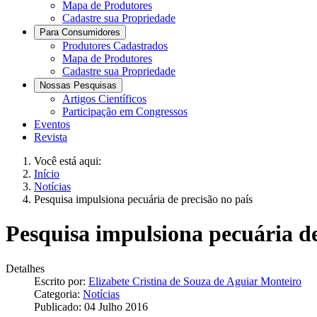
Mapa de Produtores
Cadastre sua Propriedade
Para Consumidores
Produtores Cadastrados
Mapa de Produtores
Cadastre sua Propriedade
Nossas Pesquisas
Artigos Científicos
Participação em Congressos
Eventos
Revista
Você está aqui:
Início
Notícias
Pesquisa impulsiona pecuária de precisão no país
Pesquisa impulsiona pecuária de
Detalhes
Escrito por:
Elizabete Cristina de Souza de Aguiar Monteiro
Categoria:
Notícias
Publicado: 04 Julho 2016