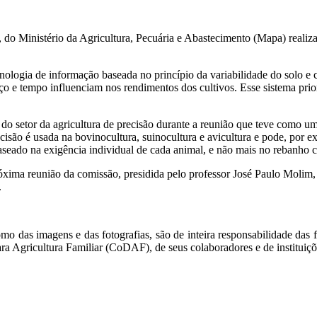
 do Ministério da Agricultura, Pecuária e Abastecimento (Mapa) realiz
tecnologia de informação baseada no princípio da variabilidade do solo e 
ço e tempo influenciam nos rendimentos dos cultivos. Esse sistema prio
o setor da agricultura de precisão durante a reunião que teve como u
isão é usada na bovinocultura, suinocultura e avicultura e pode, por e
baseado na exigência individual de cada animal, e não mais no rebanho
próxima reunião da comissão, presidida pelo professor José Paulo Molim,
.
mo das imagens e das fotografias, são de inteira responsabilidade das f
a Agricultura Familiar (CoDAF), de seus colaboradores e de instituiçõ