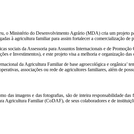
, o Ministério do Desenvolvimento Agrário (MDA) cria um projeto par
gadas à agricultura familiar para assim fortalecer a comercialização de
olíticas sociais da Assessoria para Assuntos Internacionais e de Promoç
 e Investimentos), e este projeto visa a melhoria e organização das c
rnacional da Agricultura Familiar de base agroecológica e orgânica’ te
ooperativas, associações ou rede de agricultores familiares, além de po
mo das imagens e das fotografias, são de inteira responsabilidade das f
a Agricultura Familiar (CoDAF), de seus colaboradores e de instituiçõ