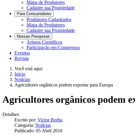
Mapa de Produtores
Cadastre sua Propriedade
Para Consumidores
Produtores Cadastrados
Mapa de Produtores
Cadastre sua Propriedade
Nossas Pesquisas
Artigos Científicos
Participação em Congressos
Eventos
Revista
Você está aqui:
Início
Notícias
Agricultores orgânicos podem exportar para Europa
Agricultores orgânicos podem e
Detalhes
Escrito por:
Victor Borba
Categoria:
Notícias
Publicado: 05 Abril 2016