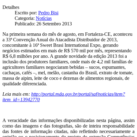
Detalhes
Escrito por:
Pedro Bisi
Categoria:
Notícias
Publicado: 26 Setembro 2013
Na primeira semana do mês de agosto, em Fortaleza-CE, aconteceu
a 33ª Convenção Anual do Atacadista Distribuidor de 2013,
concomitante à 16ª Sweet Brasi International Expo, gerando
negócios estimados em mais de R$ 570 mil por mês, representando
R$ 6,8 milhões por ano. A grande novidade da edição 2013 foi a
inclusão dos produtores familiares, onde mais de 4,2 mil famílias de
agricultores familiares negociaram bebidas – sucos, espumantes,
cachaças, cafés –, mel, melão, castanha do Brasil, extrato de tomate,
massa de aipim, leite de coco e dezenas de alimentos regionais, de
qualidade diferenciada.
Leia mais em:
http://portal.mda.gov.br/portal/saf/noticias/item?
item_id=13942770
A veracidade das informações disponibilizadas nesta página, assim
como das imagens e das fotografias, são de inteira responsabilidade
das fontes de informação citadas, não refletindo necessariamente a
opinião ou o posicionamento do projeto de extensão Competências