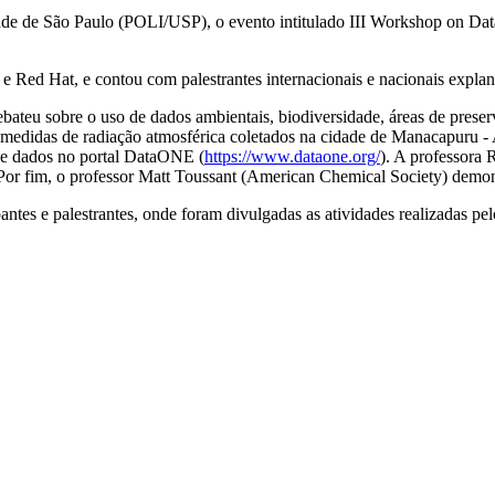
dade de São Paulo (POLI/USP), o evento intitulado III Workshop on Da
Red Hat, e contou com palestrantes internacionais e nacionais explana
ateu sobre o uso de dados ambientais, biodiversidade, áreas de prese
edidas de radiação atmosférica coletados na cidade de Manacapuru - A
o de dados no portal DataONE (
https://www.dataone.org/
). A professora 
Por fim, o professor Matt Toussant (American Chemical Society) demon
antes e palestrantes, onde foram divulgadas as atividades realizadas 