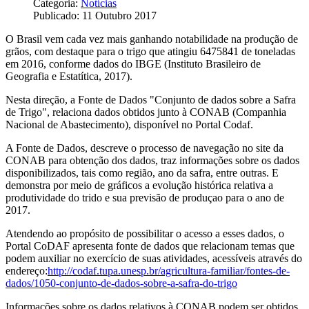
Categoria:
Notícias
Publicado: 11 Outubro 2017
O Brasil vem cada vez mais ganhando notabilidade na produção de
grãos, com destaque para o trigo que atingiu 6475841 de toneladas
em 2016, conforme dados do IBGE (Instituto Brasileiro de
Geografia e Estatítica, 2017).
Nesta direção, a Fonte de Dados "Conjunto de dados sobre a Safra
de Trigo", relaciona dados obtidos junto à CONAB (Companhia
Nacional de Abastecimento), disponível no Portal Codaf.
A Fonte de Dados, descreve o processo de navegação no site da
CONAB para obtenção dos dados, traz informações sobre os dados
disponibilizados, tais como região, ano da safra, entre outras. E
demonstra por meio de gráficos a evolução histórica relativa a
produtividade do trido e sua previsão de produçao para o ano de
2017.
Atendendo ao propósito de possibilitar o acesso a esses dados, o
Portal CoDAF apresenta fonte de dados que relacionam temas que
podem auxiliar no exercício de suas atividades, acessíveis através do
endereço:
http://codaf.tupa.unesp.br/agricultura-familiar/fontes-de-
dados/1050-conjunto-de-dados-sobre-a-safra-do-trigo
Informações sobre os dados relativos à CONAB podem ser obtidos