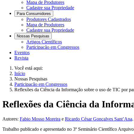
Mapa de Produtores
Cadastre sua Propriedade
Para Consumidores
Produtores Cadastrados
Mapa de Produtores
Cadastre sua Propriedade
Nossas Pesquisas
Artigos Científicos
Participação em Congressos
Eventos
Revista
Você está aqui:
Início
Nossas Pesquisas
Participação em Congressos
Reflexões da Ciência da Informação sobre o uso de TIC por part
Reflexões da Ciência da Informa
Autores:
Fabio Mosso Moreira
e
Ricardo César Gonçalves Sant’Ana
.
Trabalho publicado e apresentado no 3º Seminário Científico Arquivo