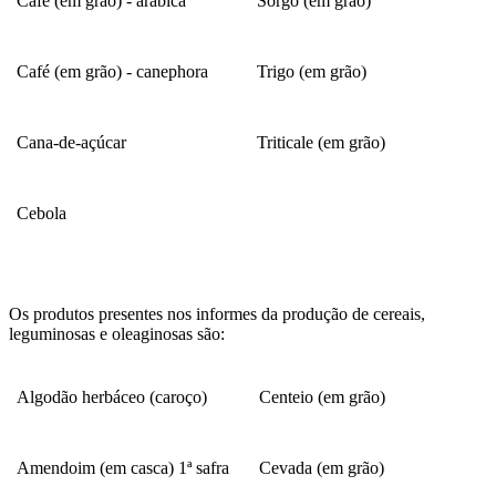
Café (em grão) - arábica
Sorgo (em grão)
Café (em grão) - canephora
Trigo (em grão)
Cana-de-açúcar
Triticale (em grão)
Cebola
Os produtos presentes nos informes da produção de cereais,
leguminosas e oleaginosas são:
Algodão herbáceo (caroço)
Centeio (em grão)
Amendoim (em casca) 1ª safra
Cevada (em grão)