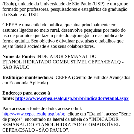
(Esalq), unidade da Universidade de São Paulo (USP), é um grupo
formado por professores, pesquisadores e estagiários de graduação
da Esalq e da USP.
CEPEA é uma entidade pública, que atua principalmente em
assuntos ligados ao meio rural, desenvolve pesquisas por meio do
uso de produtos que fazem parte do agronegócio e as publica de
forma gratuita. Seu objetivo é divulgar pesquisas e trabalhos que
sejam úteis à sociedade e aos seus colaboradores.
Nome da Fonte:
INDICADOR SEMANAL DO
ETANOL HIDRATADO COMBUSTÍVEL CEPEA/ESALQ -
SÃO PAULO
Instituição mantenedora:
CEPEA (Centro de Estudos Avançados
em Economia Aplicada)
Endereço para acesso à
fonte:
https://www.cepea.esalq.usp.br/br/indicador/etanol.aspx
Para acessar a fonte de dado, acesse o link
http://www.cepea.esalq.usp.br/br
, clique em "Etanol", acesse "Série
de preços", encontrado na lateral da tabela do "INDICADOR
SEMANAL DO ETANOL HIDRATADO COMBUSTÍVEL
CEPEA/ESALQ - SÃO PAULO".